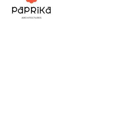
LIENS UTILES
Réalisations
L’agence
Contact
Mentions légales
INFORMATIONS
Lundi – Mardi – Jeudi – Vendredi
De 8h45 à 12h – 13h à 18h
478 Rue des vergers,
69480 POMMIERS
+33(0)7.64.46.59.20